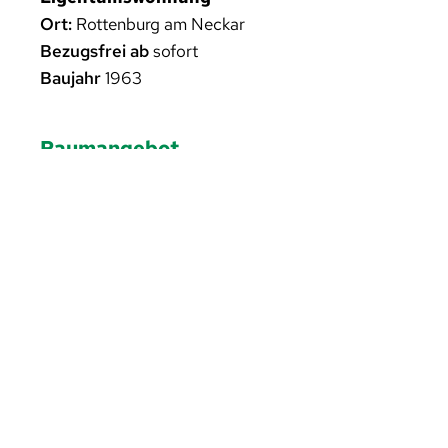
Ort:
Rottenburg am Neckar
Bezugsfrei ab
sofort
Baujahr
1963
Raumangebot
2,5
Zimmer
1
Schlafzimmer
1
Badezimmer
Sonstiges
Stellplatz
Gas-Heizung
Energieeffizienzklasse:
wird zur Zeit erstellt